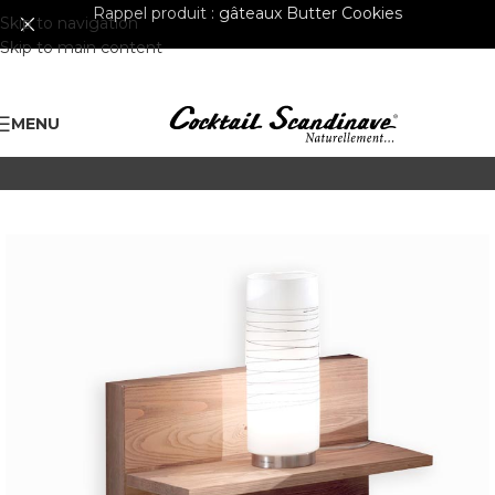
Rappel produit :
gâteaux Butter Cookies
Skip to navigation
Skip to main content
MENU