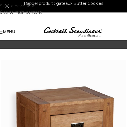
Rappel produit :
gâteaux Butter Cookies
Skip to navigation
Skip to main content
MENU