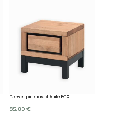
Chevet pin massif huilé FOX
Chevet pin mas
85.00
€
79.00
€