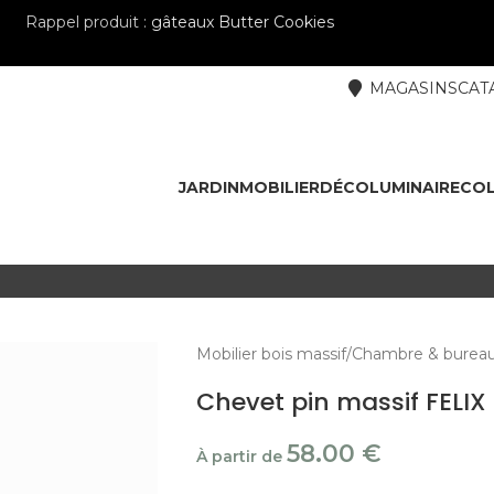
Rappel produit :
gâteaux Butter Cookies
MAGASINS
CAT
JARDIN
MOBILIER
DÉCO
LUMINAIRE
COL
Mobilier bois massif
Chambre & burea
Chevet pin massif FELIX
58.00
€
À partir de