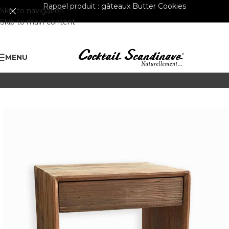
Rappel produit :
gâteaux Butter Cookies
Skip to navigation
Skip to main content
MENU