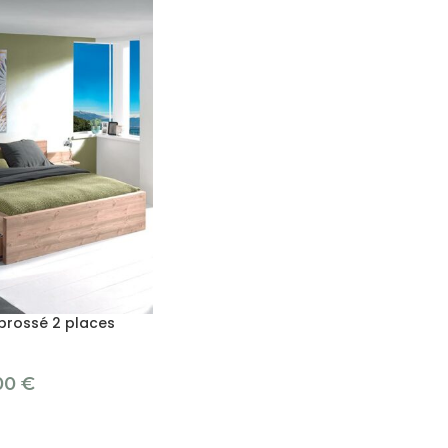
é brossé 2 places
00
€