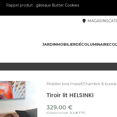
Rappel produit :
gâteaux Butter Cookies
MAGASINS
CAT
JARDIN
MOBILIER
DÉCO
LUMINAIRE
COL
Mobilier bois massif
Chambre & burea
Tiroir lit HELSINKI
329.00
€
Ecotaxe incluse :
5.2 € TTC