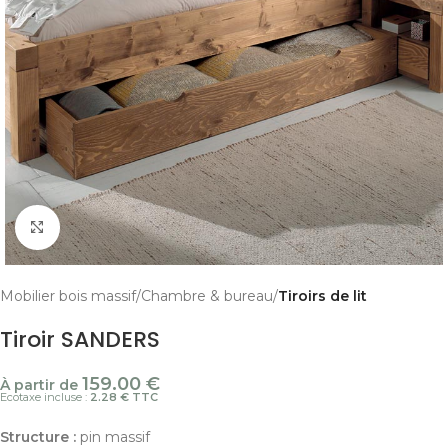
Cliquer pour agrandir
Mobilier bois massif
Chambre & bureau
Tiroirs de lit
Tiroir SANDERS
159.00
€
À partir de
Ecotaxe incluse :
2.28 € TTC
Structure :
pin massif