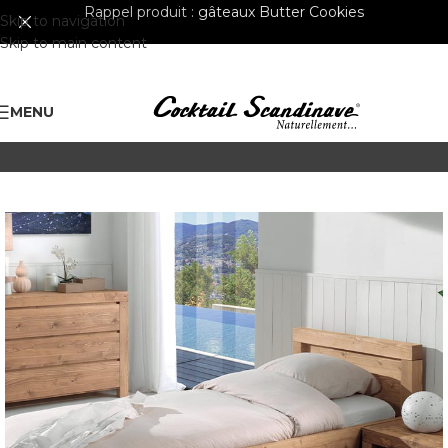
Rappel produit :
gâteaux Butter Cookies
Skip to navigation
Skip to main content
MENU