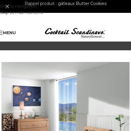
Rappel produit :
gâteaux Butter Cookies
Skip to navigation
Skip to main content
MENU