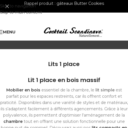
Rappel produit :
gâteaux Butter Cookies
Skip to navigation
Skip to main content
MENU
Lits 1 place
Lit 1 place en bois massif
Mobilier en bois
essentiel de la chambre, le
lit simple
est
parfait pour les espaces restreints, car ils offrent confort et
praticité. Disponibles dans une variété de styles et de matériaux,
ils s’adaptent facilement à différents agencements. Grâce à leur
polyvalence, ils permettent d'optimiser l'aménagement de la
chambre
tout en offrant une solution fonctionnelle pour une
bonne nuit de sommeil. Découvrez aussi nos
lits compacts en