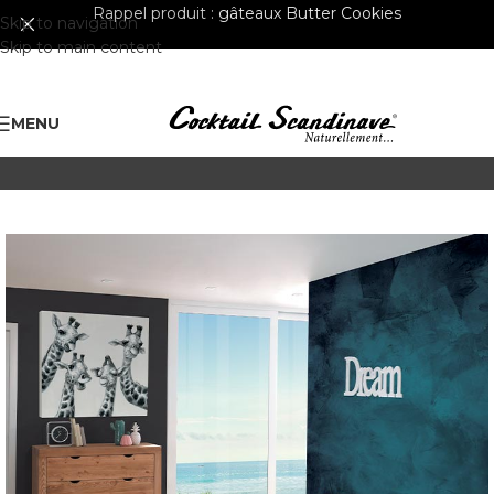
Rappel produit :
gâteaux Butter Cookies
Skip to navigation
Skip to main content
MENU