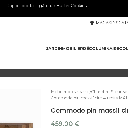
Rappel produit :
gâteaux Butter Cookies
MAGASINS
CAT
JARDIN
MOBILIER
DÉCO
LUMINAIRE
COL
Mobilier bois massif
Chambre & burea
Commode pin massif ciré 4 tiroirs M
Commode pin massif cir
459.00
€