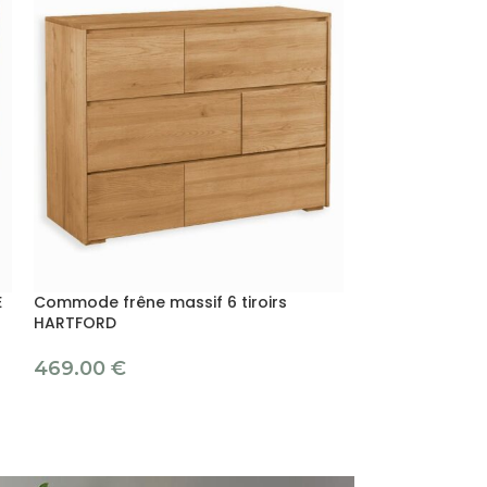
E
Commode frêne massif 6 tiroirs
HARTFORD
Commode pin ma
469.00
€
395.00
€