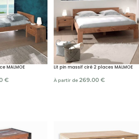
lace MALMOE
Lit pin massif ciré 2 places MALMOE
00
€
269.00
€
À partir de