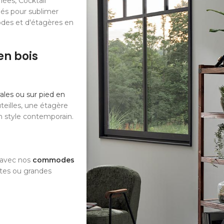
ées, Cocktail
iés pour sublimer
odes et d'étagères en
en bois
les ou sur pied en
teilles, une étagère
n style contemporain.
e avec nos
commodes
ites ou grandes