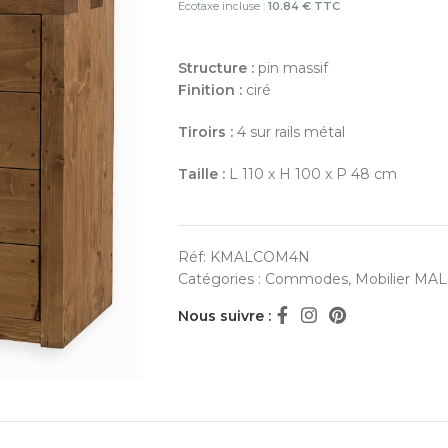
Ecotaxe incluse :
10.84 € TTC
Structure :
pin massif
Finition :
ciré
Tiroirs :
4 sur rails métal
Taille :
L 110 x H 100 x P 48 cm
Réf:
KMALCOM4N
Catégories :
Commodes
,
Mobilier MAL
Nous suivre :