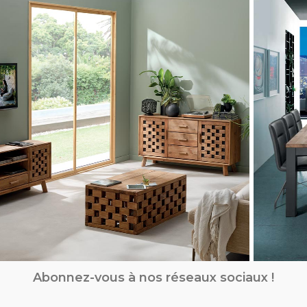
Abonnez-vous à nos réseaux sociaux !
ollection BIWA
Colle
Meuble en pin
Meub