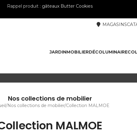
Rappel produit :
gâteaux Butter Cookies
MAGASINS
CAT
JARDIN
MOBILIER
DÉCO
LUMINAIRE
COL
Nos collections de mobilier
eil
Nos collections de mobilier
Collection MALMOE
Collection MALMOE