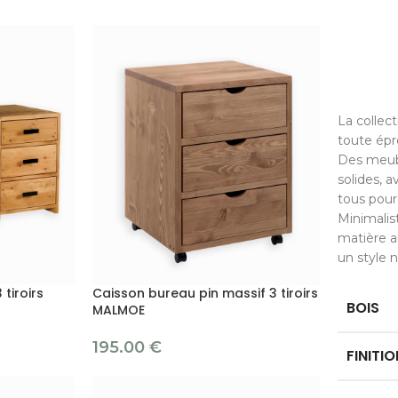
La collec
toute épr
Des meubl
solides, 
tous pour
Minimalis
matière 
un style 
 tiroirs
Caisson bureau pin massif 3 tiroirs
BOIS
MALMOE
195.00
€
FINITIO