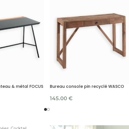
ateau & métal FOCUS
Bureau console pin recyclé WASCO
145.00
€
ées, Cocktail