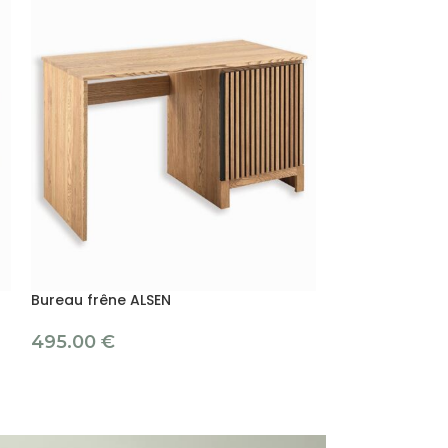
Bureau frêne ALSEN
Bureau pin mas
495.00
€
239.00
€