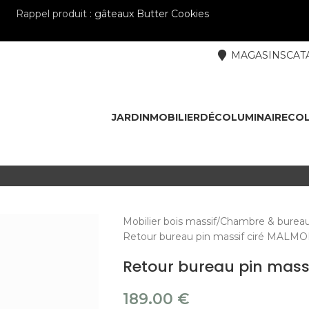
Rappel produit :
gâteaux Butter Cookies
MAGASINS
CAT
JARDIN
MOBILIER
DÉCO
LUMINAIRE
COL
Mobilier bois massif
Chambre & burea
Retour bureau pin massif ciré MALM
Retour bureau pin mass
189.00
€