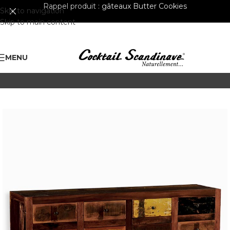
Rappel produit :
gâteaux Butter Cookies
Skip to navigation
Skip to main content
MENU