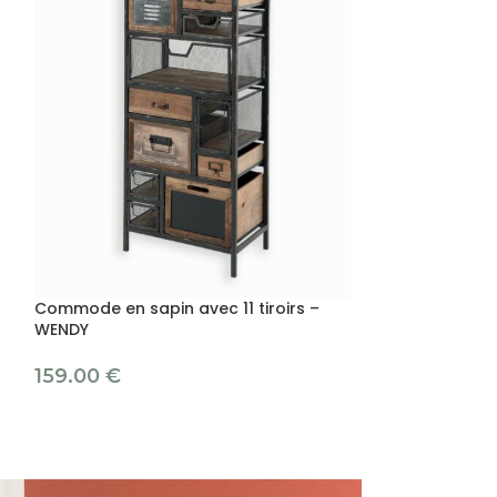
Commode en sapin avec 11 tiroirs –
Commode MINDY
WENDY
198.00
€
159.00
€