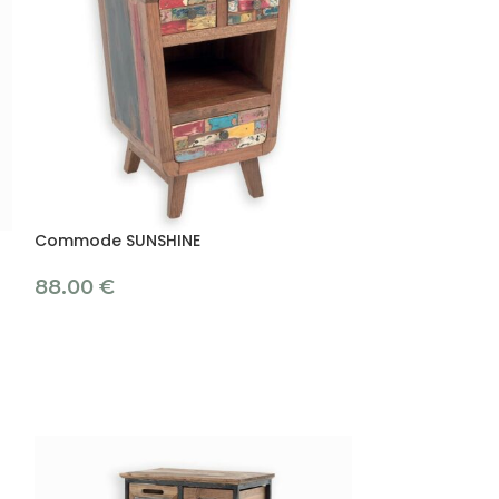
Commode SUNSHINE
Table SUNSHIN
88.00
€
22
À partir de