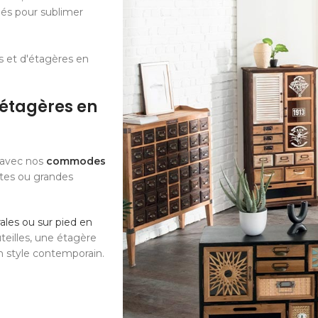
iés pour sublimer
 et d'étagères en
étagères en
e avec nos
commodes
ites ou grandes
les ou sur pied en
teilles, une étagère
n style contemporain.