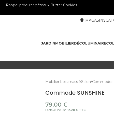
Rappel produit :
gâteaux Butter Cookies
MAGASINS
CAT
JARDIN
MOBILIER
DÉCO
LUMINAIRE
COL
Mobilier bois massif
Salon
Commodes 
Commode SUNSHINE
79.00
€
Ecotaxe incluse :
2.28 € TTC