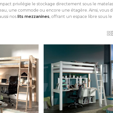
ompact privilégie le stockage directement sous le matel
eau, une commode ou encore une étagère. Ainsi, vous d
aussi nos
lits mezzanines
, offrant un espace libre sous le 