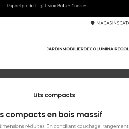
Rappel produit :
gâteaux Butter Cookies
MAGASINS
CAT
JARDIN
MOBILIER
DÉCO
LUMINAIRE
COL
Lits compacts
ts compacts en bois massif
imensions réduites. En conciliant couchage, rangements 