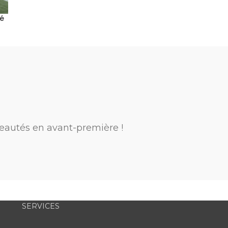
lé
eautés en avant-première !
SERVICES