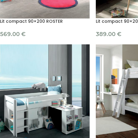
Lit compact 90×200 ROSTER
Lit compact 90×2
569.00
€
389.00
€