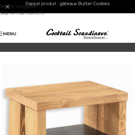
Rappel produit :
gâteaux Butter Cookies
Skip to navigation
Skip to main content
MENU