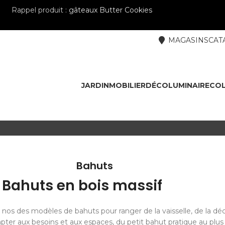
Rappel produit :
gâteaux Butter Cookies
MAGASINS
CAT
JARDIN
MOBILIER
DÉCO
LUMINAIRE
COL
Bahuts
Bahuts en bois massif
 nos des modèles de bahuts pour ranger de la vaisselle, de la déc
apter aux besoins et aux espaces, du petit bahut pratique au plus