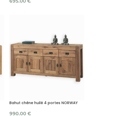
695.00
€
Bahut chêne huilé 4 portes NORWAY
990.00
€