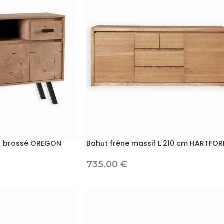
if brossé OREGON
Bahut frêne massif L 210 cm HARTFO
735.00
€