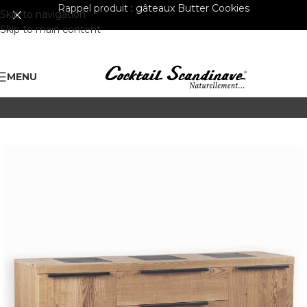
Rappel produit :
gâteaux Butter Cookies
Skip to navigation
Skip to main content
MENU