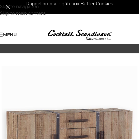
Rappel produit :
gâteaux Butter Cookies
Skip to navigation
Skip to main content
MENU