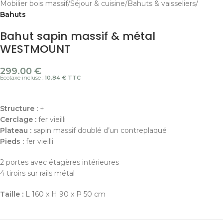
Mobilier bois massif
Séjour & cuisine
Bahuts & vaisseliers
Bahuts
Bahut sapin massif & métal
WESTMOUNT
299.00
€
Ecotaxe incluse :
10.84 € TTC
Structure :
+
Cerclage :
fer vieilli
Plateau :
sapin massif doublé d’un contreplaqué
Pieds :
fer vieilli
2 portes avec étagères intérieures
4 tiroirs sur rails métal
Taille :
L 160 x H 90 x P 50 cm