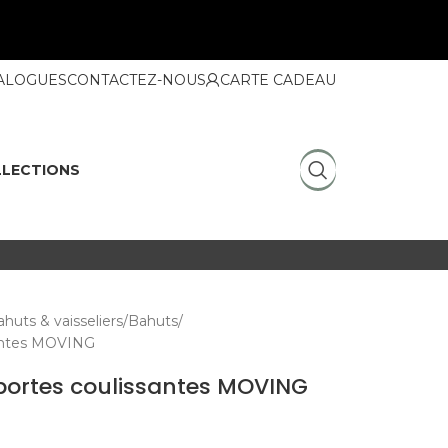
ALOGUES
CONTACTEZ-NOUS
CARTE CADEAU
LECTIONS
huts & vaisseliers
Bahuts
ssantes MOVING
 portes coulissantes MOVING