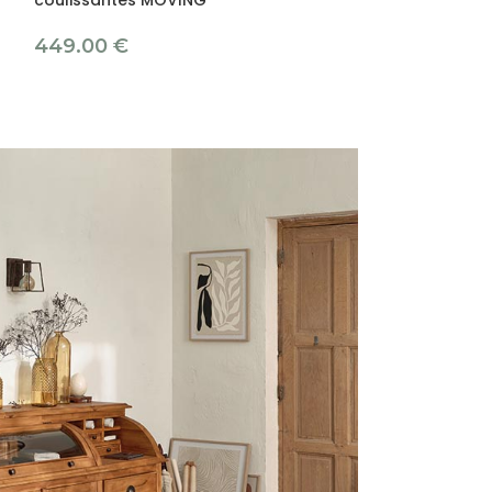
599.00
€
449.00
€