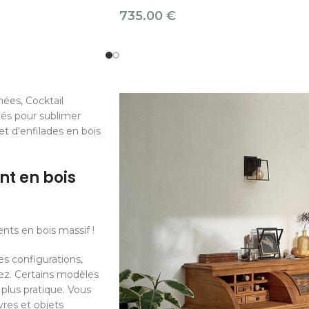
735.00
€
ées, Cocktail
iés pour sublimer
t d'enfilades en bois
nt en bois
nts en bois massif !
es configurations,
sez. Certains modèles
plus pratique. Vous
res et objets