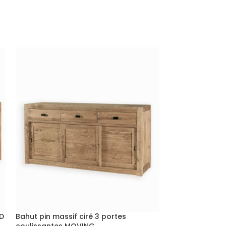
RD
Bahut pin massif ciré 3 portes
Bahut pin mass
coulissantes MOVING