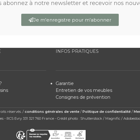
s abonnez à notre newsletter et recevoir nos nouv
Je m'enregistre pour m'abonner
E
INFOS PRATIQUES
?
Garantie
sins
Entretien de vos meubles
Consignes de prévention
its réservés. /
conditions générales de vente
/
Politique de confidentialité
/
Men
s - RCS Evry 331 321 760 France - Crédit photo : Shutterstock / Magnific / Adobesto