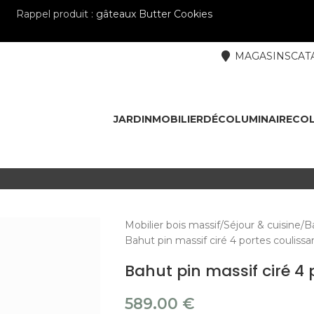
Rappel produit :
gâteaux Butter Cookies
MAGASINS
CAT
JARDIN
MOBILIER
DÉCO
LUMINAIRE
COL
Mobilier bois massif
Séjour & cuisine
Ba
Bahut pin massif ciré 4 portes couli
Bahut pin massif ciré 4
589.00
€