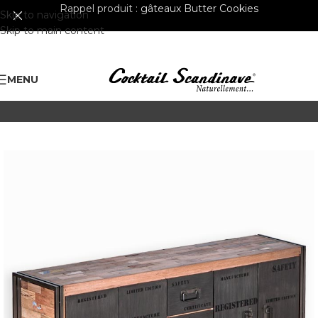
Rappel produit :
gâteaux Butter Cookies
Skip to navigation
Skip to main content
MENU