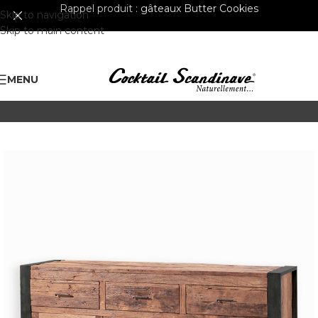
Rappel produit :
gâteaux Butter Cookies
Skip to navigation
Skip to main content
MENU