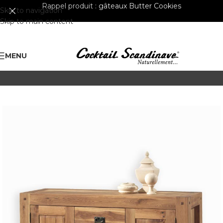
Rappel produit :
gâteaux Butter Cookies
Skip to navigation
Skip to main content
MENU