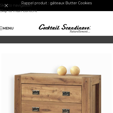
Rappel produit :
gâteaux Butter Cookies
Skip to navigation
Skip to main content
MENU