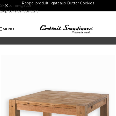
Rappel produit :
gâteaux Butter Cookies
Skip to navigation
Skip to main content
MENU