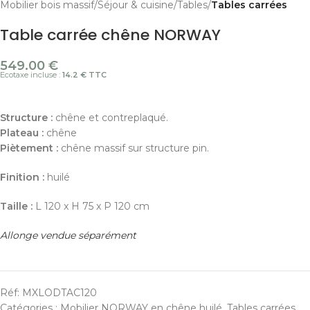
Mobilier bois massif
Séjour & cuisine
Tables
Tables carrées
Table carrée chêne NORWAY
549.00
€
Ecotaxe incluse :
14.2 € TTC
Structure :
chêne et contreplaqué.
Plateau :
chêne
Piètement :
chêne massif sur structure pin.
Finition :
huilé
Taille :
L 120 x H 75 x P 120 cm
Allonge vendue séparément
Réf:
MXLODTAC120
Catégories :
Mobilier NORWAY en chêne huilé
,
Tables carrées