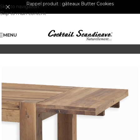
Rappel produit :
gâteaux Butter Cookies
Skip to navigation
Skip to main content
MENU