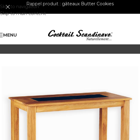
Rappel produit :
gâteaux Butter Cookies
Skip to navigation
Skip to main content
MENU