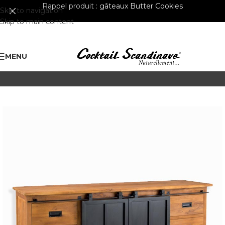
Rappel produit :
gâteaux Butter Cookies
Skip to navigation
Skip to main content
MENU