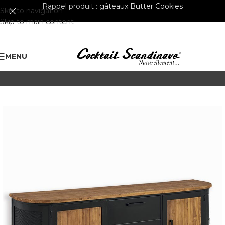
Rappel produit :
gâteaux Butter Cookies
Skip to navigation
Skip to main content
MENU