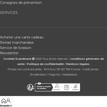
Consignes de prévention
SERVICES
Acheter une carte cadeau
Retrait marchandise
Service de livraison
Newsletter
Cocktail Scandinave
2026 Tous droits réservés. /
conditions générales de
vente
/
Politique de confidentialité
/
Mentions légales
.
Photos non contractuelles - RCS Evry 331 321 760 France - Crédit photo :
Shutterstock / Magnific / Adobestock
ccueil
Mon compte