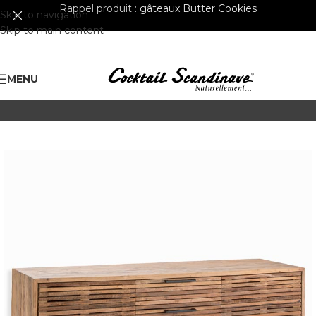
Rappel produit :
gâteaux Butter Cookies
Skip to navigation
Skip to main content
MENU