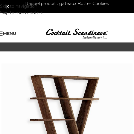
Rappel produit :
gâteaux Butter Cookies
Skip to navigation
Skip to main content
MENU