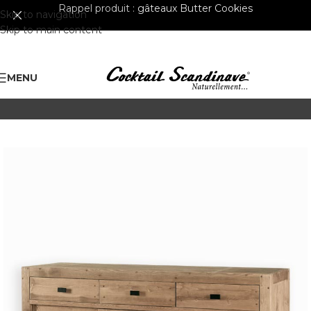
Rappel produit :
gâteaux Butter Cookies
Skip to navigation
Skip to main content
MENU