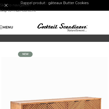
Rappel produit :
gâteaux Butter Cookies
Skip to navigation
Skip to main content
MENU
NEW