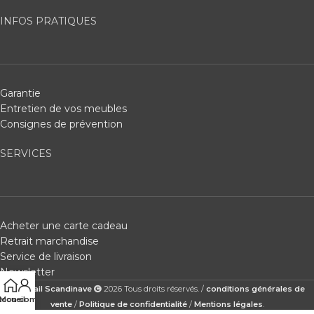
INFOS PRATIQUES
Garantie
Entretien de vos meubles
Consignes de prévention
SERVICES
Acheter une carte cadeau
Retrait marchandise
Service de livraison
Newsletter
Cocktail Scandinave
2026 Tous droits réservés. /
conditions générales de
ccueil
Mon compte
vente
/
Politique de confidentialité
/
Mentions légales
.