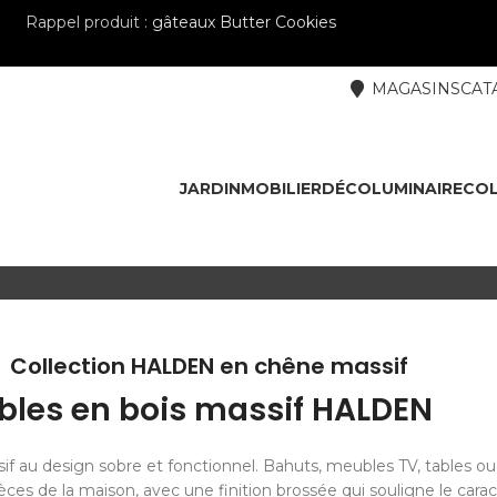
Rappel produit :
gâteaux Butter Cookies
MAGASINS
CAT
JARDIN
MOBILIER
DÉCO
LUMINAIRE
COL
Collection HALDEN en chêne massif
les en bois massif HALDEN
 au design sobre et fonctionnel. Bahuts, meubles TV, tables ou 
èces de la maison, avec une finition brossée qui souligne le carac