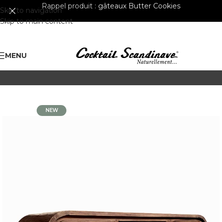
Rappel produit :
gâteaux Butter Cookies
Skip to navigation
Skip to main content
MENU
NEW