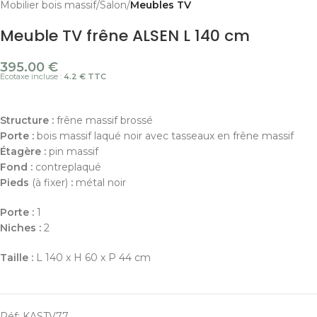
Mobilier bois massif
Salon
Meubles TV
Meuble TV frêne ALSEN L 140 cm
395.00
€
Ecotaxe incluse :
4.2 € TTC
Structure :
frêne massif brossé
Porte :
bois massif laqué noir avec tasseaux en frêne massif
Étagère :
pin massif
Fond :
contreplaqué
Pieds
(à fixer)
:
métal noir
Porte :
1
Niches :
2
Taille :
L 140 x H 60 x P 44 cm
Réf:
KASTV77