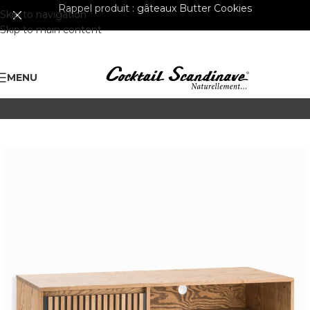
Rappel produit :
gâteaux Butter Cookies
Skip to navigation
Skip to main content
MENU