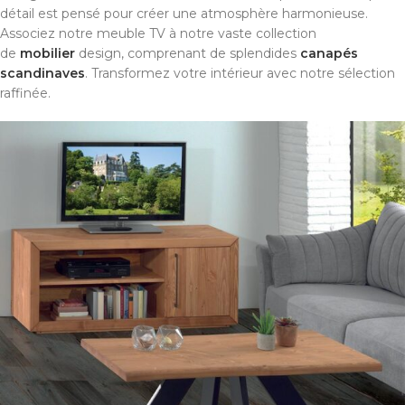
détail est pensé pour créer une atmosphère harmonieuse.
Associez notre meuble TV à notre vaste collection
de
mobilier
design, comprenant de splendides
canapés
scandinaves
. Transformez votre intérieur avec notre sélection
raffinée.