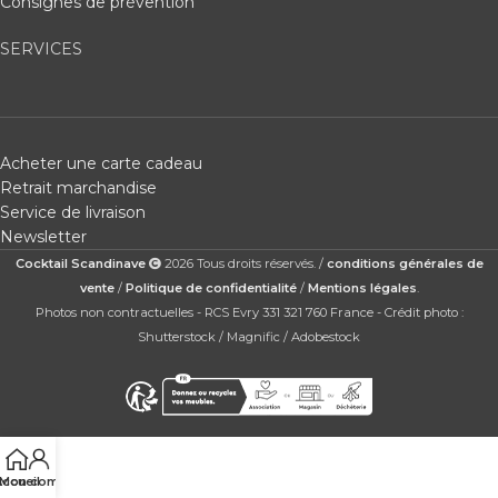
Consignes de prévention
SERVICES
Acheter une carte cadeau
Retrait marchandise
Service de livraison
Newsletter
Cocktail Scandinave
2026 Tous droits réservés. /
conditions générales de
vente
/
Politique de confidentialité
/
Mentions légales
.
Photos non contractuelles - RCS Evry 331 321 760 France - Crédit photo :
Shutterstock / Magnific / Adobestock
ccueil
Mon compte