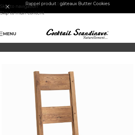
Rappel produit :
gâteaux Butter Cookies
Skip to navigation
Skip to main content
MENU