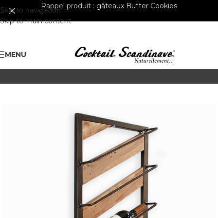
Rappel produit :
gâteaux Butter Cookies
Skip to navigation
Skip to main content
MENU