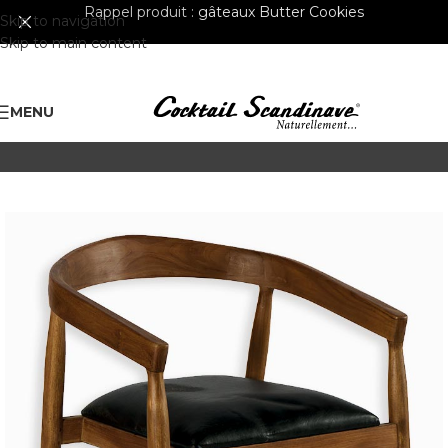
Rappel produit :
gâteaux Butter Cookies
Skip to navigation
Skip to main content
MENU