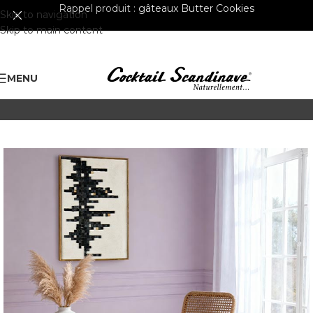
Rappel produit :
gâteaux Butter Cookies
Skip to navigation
Skip to main content
MENU