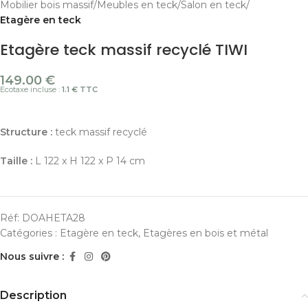
Mobilier bois massif
Meubles en teck
Salon en teck
Etagère en teck
Etagère teck massif recyclé TIWI
149.00
€
Ecotaxe incluse :
1.1 € TTC
Structure :
teck massif recyclé
Taille :
L 122 x H 122 x P 14 cm
Réf:
DOAHETA28
Catégories :
Etagère en teck
,
Etagères en bois et métal
Nous suivre :
Description