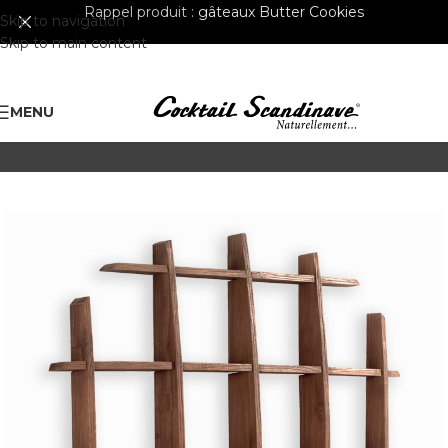
Rappel produit :
gâteaux Butter Cookies
Skip to navigation
Skip to main content
MENU