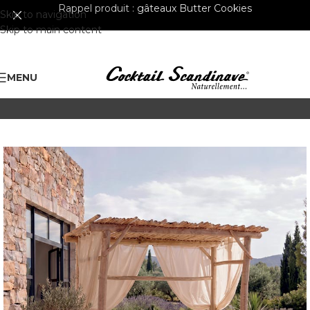
Rappel produit :
gâteaux Butter Cookies
Skip to navigation
Skip to main content
MENU