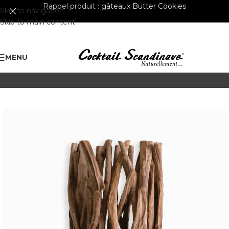
Rappel produit :
gâteaux Butter Cookies
Skip to navigation
Skip to main content
MENU