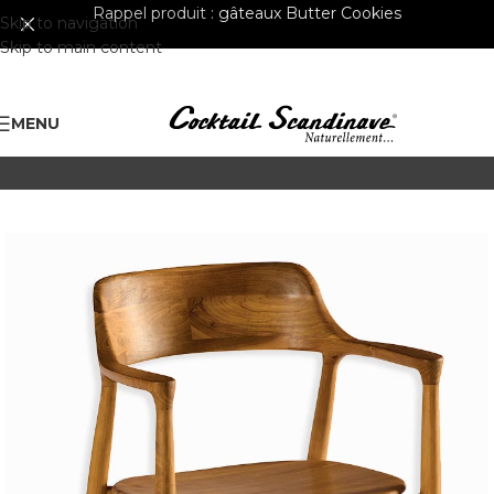
Rappel produit :
gâteaux Butter Cookies
Skip to navigation
Skip to main content
MENU