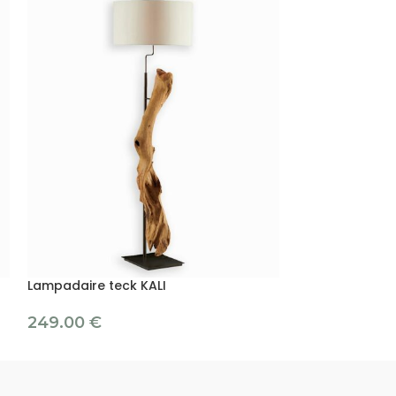
Lampadaire teck KALI
Lampadaire te
249.00
€
295.00
€