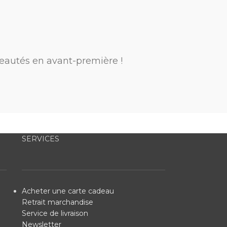
eautés en avant-première !
SERVICES
Acheter une carte cadeau
Retrait marchandise
Service de livraison
Newsletter