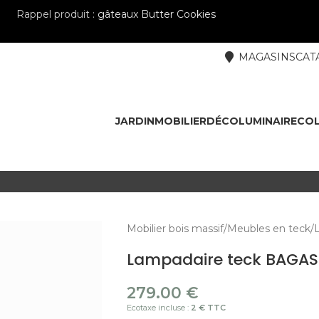
Rappel produit :
gâteaux Butter Cookies
MAGASINS
CAT
JARDIN
MOBILIER
DÉCO
LUMINAIRE
COL
Mobilier bois massif
Meubles en teck
Lampadaire teck BAGAS
279.00
€
Ecotaxe incluse :
2 € TTC