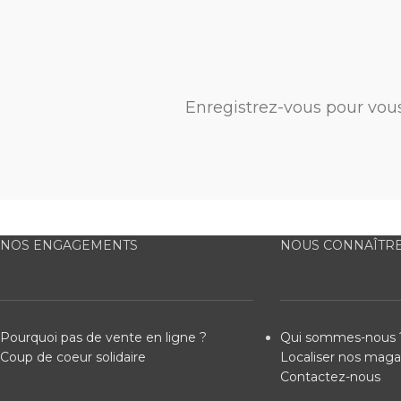
Enregistrez-vous pour vou
NOS ENGAGEMENTS
NOUS CONNAÎTR
Pourquoi pas de vente en ligne ?
Qui sommes-nous 
Coup de coeur solidaire
Localiser nos maga
Contactez-nous