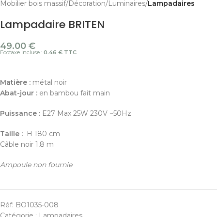
Mobilier bois massif
Décoration
Luminaires
Lampadaires
Lampadaire BRITEN
49.00
€
Ecotaxe incluse :
0.46 € TTC
Matière :
métal noir
Abat-jour :
en bambou fait main
Puissance :
E27 Max 25W 230V ~50Hz
Taille :
H 180 cm
Câble noir 1,8 m
Ampoule non fournie
Réf:
BO1035-008
Catégorie :
Lampadaires