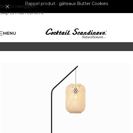
Rappel produit :
gâteaux Butter Cookies
Skip to navigation
Skip to main content
MENU