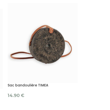
Sac bandoulière TIMEA
Pochette de ra
canapé
14.90
€
5.90
€