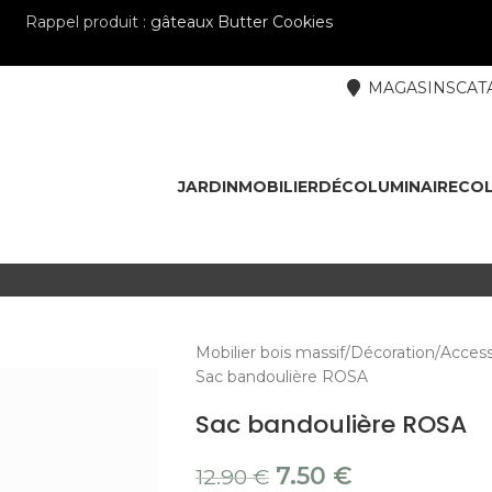
Rappel produit :
gâteaux Butter Cookies
MAGASINS
CAT
JARDIN
MOBILIER
DÉCO
LUMINAIRE
COL
Mobilier bois massif
Décoration
Access
Sac bandoulière ROSA
Sac bandoulière ROSA
7.50
€
12.90
€