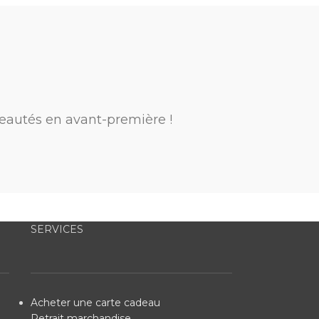
eautés en avant-première !
SERVICES
Acheter une carte cadeau
Retrait marchandise