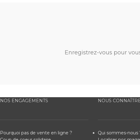
Enregistrez-vous pour vou
NOS ENGAGEMENTS
NOUS CONNAÎTR
Pourquoi pas de vente en ligne ?
Qui sommes-nous 
Coup de coeur solidaire
Localiser nos maga