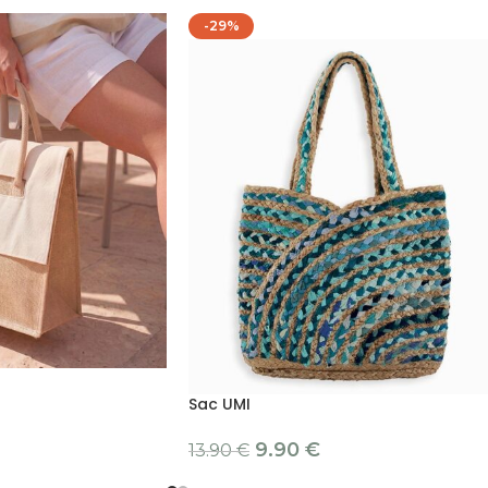
-29%
Sac UMI
9.90
€
13.90
€