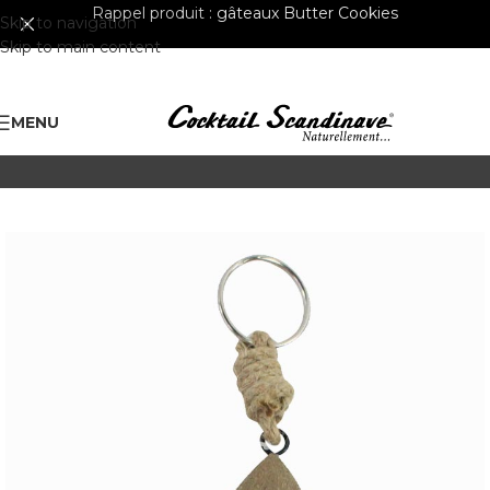
Rappel produit :
gâteaux Butter Cookies
Skip to navigation
Skip to main content
MENU